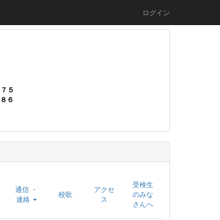
ログイン
０７５
８６
受検生
通信 ・
アクセ
校歌
のみな
連絡
ス
さんへ