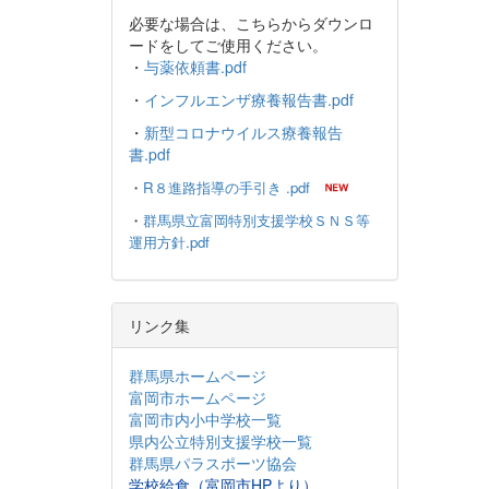
必要な場合は、こちらからダウンロ
ードをしてご使用ください。
・
与薬依頼書.pdf
・
インフルエンザ療養報告書.pdf
・
新型コロナウイルス療養報告
書.pdf
・
R８進路指導の手引き .pdf
・
群馬県立富岡特別支援学校ＳＮＳ等
運用方針.pdf
リンク集
群馬県ホームページ
富岡市ホームページ
富岡市内小中学校一覧
県内公立特別支援学校一覧
群馬県パラスポーツ協会
学校給食（富岡市HPより）