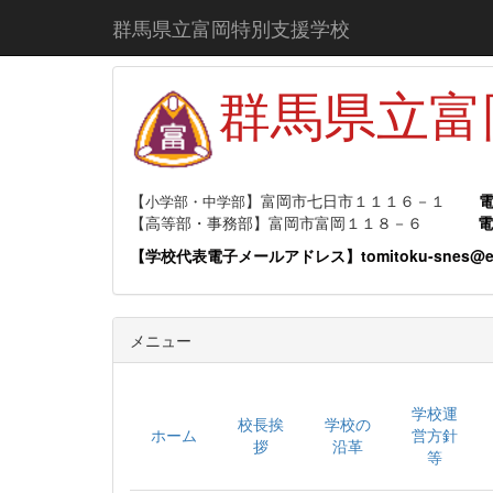
群馬県立富岡特別支援学校
群馬県立
【
】富岡市七日市１１１６－１
小学部・中学部
【高等部・事務部】富岡市富岡１１８－６
【学校代表電子メールアドレス】tomitoku-snes@edu-
メニュー
学校運
校長挨
学校の
ホーム
営方針
拶
沿革
等