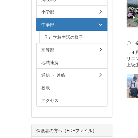
小学部
中学部
R７ 学校生活の様子
〇 
高等部
４月
リエ
地域連携
上級
通信 ・ 連絡
校歌
アクセス
保護者の方へ（PDFファイル）