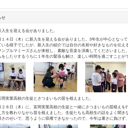
らせ
新入生を迎える会がありました。
１４日（木）に新入生を迎える会がありました。3年生が中心となって
ている様子でしたが、新入生の紹介では自分の名前や好きなものを伝え
サンブルマミーズさんが来校し、素敵な音楽を演奏してくださいました
ムをしたりするうちに１年生の緊張も解け、楽しい時間を過ごすことが
富岡実業高校の生徒とさつまいもの苗を植えました。
２８日（木）に、富岡実業高校の生徒と一緒にさつまいもの苗植えを行
え方を教わりながら苗を植えました。生徒たちも高校生の話をよく聞き
暑さのせいで、思うように収穫できなかったので、今年は暑さに負けず