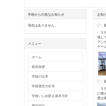
学校からの急なお知らせ
お知
現在はありません。
〇 
５月
張し
アン
メニュー
ゲー
ホーム
校長挨拶
学校の沿革
〇 
学校運営方針等
５月
に植
学校いじめ防止基本方針
度は
施設紹介